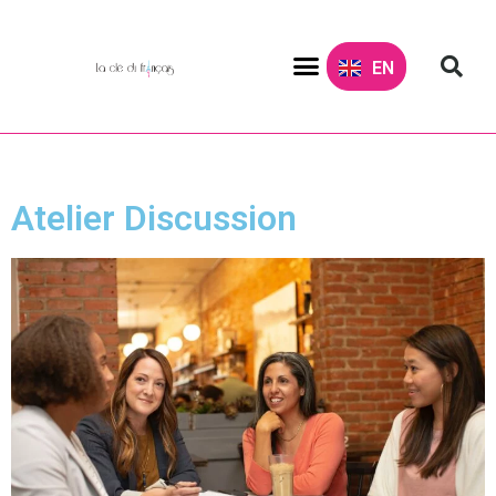
EN
Approche pédagogique
Atelier Discussion